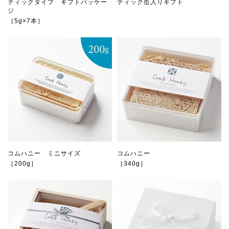
ティックタイプ ギフトパッケー
ティック缶入りギフト
ジ
［5g×7本］
コムハニー ミニサイズ
コムハニー
［200g］
［340g］