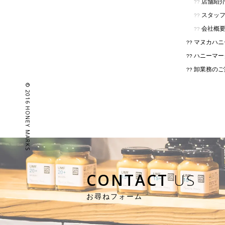
店舗紹
スタッ
会社概
マヌカハニ
ハニーマー
卸業務のご
© 2016 HONEY MARKS
CONTACT
US
お尋ねフォーム