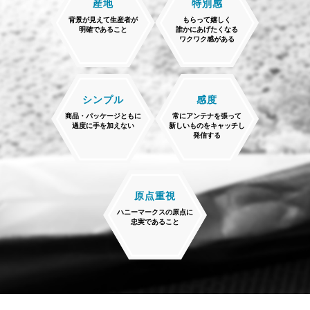
産地
特別感
背景が見えて生産者が
もらって嬉しく
明確であること
誰かにあげたくなる
ワクワク感がある
シンプル
感度
商品・パッケージともに
常にアンテナを張って
過度に手を加えない
新しいものをキャッチし
発信する
原点重視
ハニーマークスの原点に
忠実であること