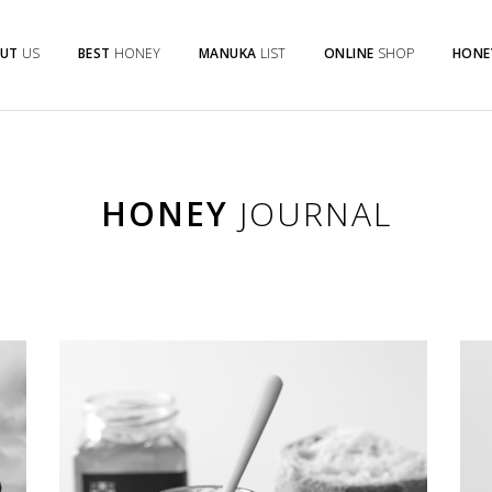
UT
US
BEST
HONEY
MANUKA
LIST
ONLINE
SHOP
HONE
HONEY
JOURNAL