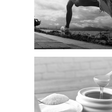
マヌカハニーはアスリートの味方
2026.07.01 | はちみつレシピ
高温多湿で心機能や内臓・筋肉への負担が大きくなる夏
のスポーツやトレーニング。 “天然のサプリメメント”マヌ
ハニーは、パフォーマンス低下や熱中症リスクを防ぎ、過
な夏のスポーツやトレーニングをエネルギー補給、疲労回
[…]