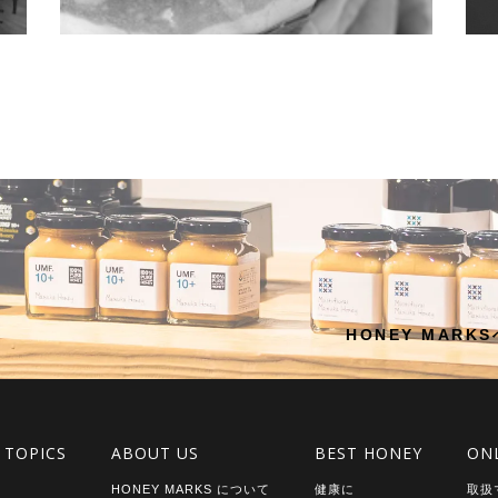
デキる嫁の手土産①
【
2017.08.10 | コムハニー
2
、
ＨＯＮＥＹ ＭＡＲＫＳの店舗にお越しになるお客様の多く
毎
食
が、「これ、前から気になってたんですが、、、」と、コム
で
ハニーを指さされます。 コムハニーとは巣蜜のこと。 ミツバ
紹
と
チたちは「蜜を貯める六角形のタンク」を蜜ろうで作ります
や
[…]
[…
HONEY MAR
 TOPICS
ABOUT US
BEST HONEY
ON
HONEY MARKS について
健康に
取扱