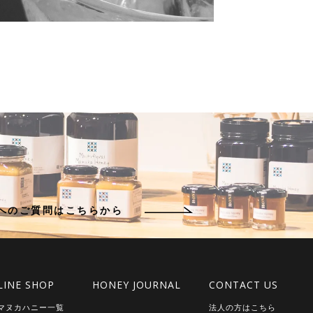
ハニーレシピ】Vol.1 はちみつイオン水
017.06.13 | はちみつレシピ
日続く猛暑、この季節は熱中症が心配になります。 そこ
、自分で作るハチミツを使った甘さ控えめのイオン水をご
介します。 ハチミツには、ビタミン、アミノ酸、ミネラル
ポリフェノール等の有効成分が豊富に含まれています。 ま
]
KSへのご質問はこちらから
LINE SHOP
HONEY JOURNAL
CONTACT US
マヌカハニー一覧
法人の方はこちら