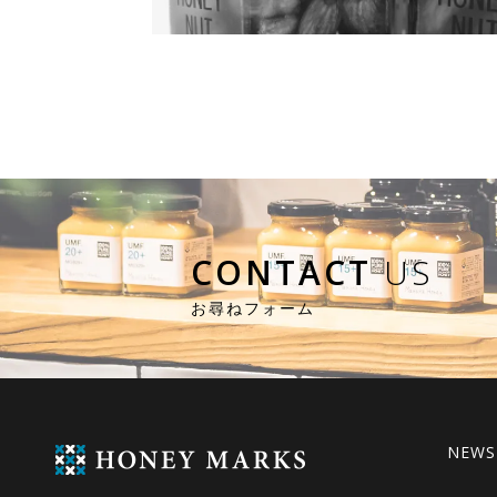
癌を予防するアーモンドのチカラ
2018.04.07 | はちみつレシピ
アーモンドが体に良いということはよく知られていますが
おそらくその火付け役の一つがエドガー・ケイシーによる
事療法だと思います。 エドガー・ケイシーは100年ほど前に
アメリカで活躍した治療家ですが、その方法はリーディン
[…]
CONTACT
US
お尋ねフォーム
NEWS