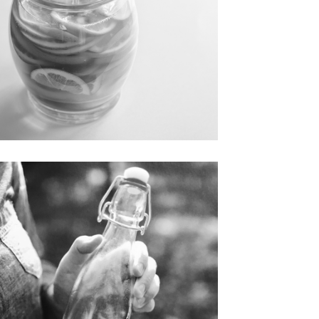
こそ、はちみつ。
023.07.13 | はちみつレシピ
月に入って温度も湿度も高い日が続いていますが、体の不調
感じていませんか？ 今回は、体調を崩しやすい夏を健やか
乗り越える秘訣として、夏こそパワーを発揮するはちみつ
摂り方をご案内します。 夏の2大体調不良 まずは、「 […]