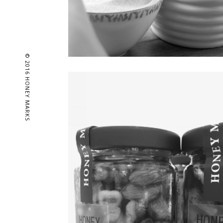
© 2016 HONEY MARKS
「はちみつ」を日々の料理に
2022.10.01 | はちみつレシピ
日頃、はちみつをどのように使われていますか？ 「栄養素
宝庫・はちみつ」を積極的に摂りたいと思いながら、パン
ーキやヨーグルトにかけたり、コーヒーや紅茶を飲む時に
ったりするくらいで、意外にバリエーションがないという
も […]