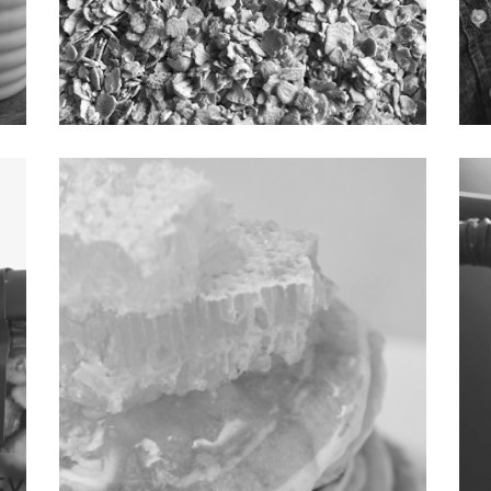
オートミールのススメ
ハ
2018.11.21 | はちみつレシピ
2
の
オートミールはシリアルと似た食材で、海外ではメジャーな
も
ケ
食べ物ですが、日本ではシリアルに比べると、食べる人はま
が
使
だ少ないようです。でも、とてもおすすめの食材で、はちみ
や
方
つとも相性が良いのです。 シリアルはトウモロコシを加工し
果
た […]
[…