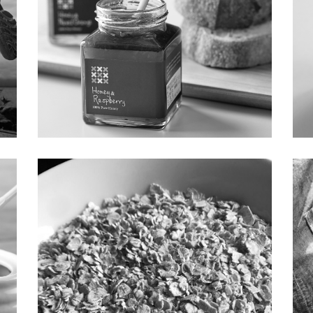
隠れた人気商品「ハニージャム」
夏
2025.09.01 | はちみつレシピ
2
場
今回は、ハニーマークスのオリジナル商品のなかで、ジャ
7
カ
ムみたいに使えるはちみつで、密かに人気のアイテム・通称
を
酷
「ハニージャム」をご紹介します。 「ハニージャム」とは？
に
復
フルーツを百花蜜に２ヶ月間漬け込み、はちみつの風味や
の
[…]