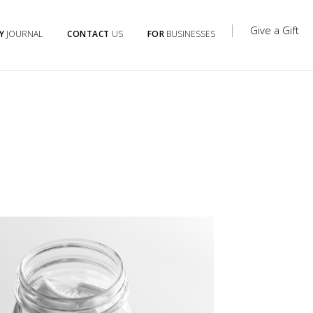
Give a Gift
Y
JOURNAL
CONTACT
US
FOR
BUSINESSES