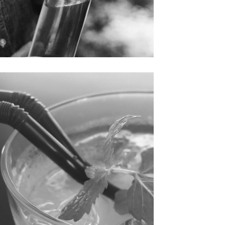
ニーウォーター
018.08.23 | ハチミツの抗菌性
う８月も終わろうとしているのに、福岡はまだまだ暑い日
続いています。 久しぶりの更新です。 この暑さに、夏バテ
食欲不振、何となくやる気が出ない方のために、蜂蜜の効
的な摂り方をご紹介します。 既にご存知の方も多いと思
]