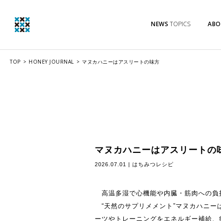
NEWS
TOPICS
ABO
TOP
HONEY JOURNAL
マヌカハニーはアスリートの味方
マヌカハニーはアスリートの
2026.07.01 |
はちみつレシピ
高温多湿で心機能や内臓・筋肉への負
“天然のサプリメメント”マヌカハニー
ーツやトレーニングをエネルギー補給、