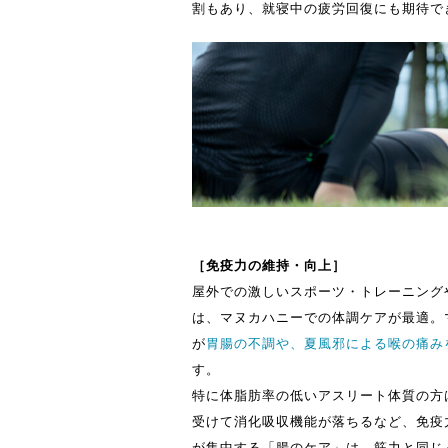
割もあり、就寝中の疲労回復にも期待で
［免疫力の維持・向上］
屋外での激しいスポーツ・トレーニング
は、マヌカハニーでの体調ケアが最適。
が
胃腸の不調や、夏風邪による喉の痛み
す。
特に体脂肪率の低いアスリート体質の方
受けて消化吸収機能が落ちるなど、免疫
が集中する「腸のケア」は、筋力と同じ