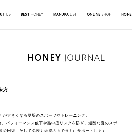
UT
US
BEST
HONEY
MANUKA
LIST
ONLINE
SHOP
HONE
HONEY
JOURNAL
味方
担が大きくなる夏場のスポーツやトレーニング。
は、パフォーマンス低下や熱中症リスクを防ぎ、過酷な夏のスポ
疲労回復、そして免疫力維持の面で強力にサポートします。