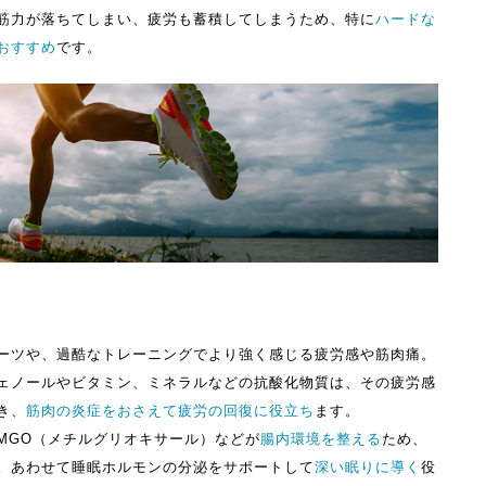
筋力が落ちてしまい、疲労も蓄積してしまうため、特に
ハードな
おすすめ
です。
ーツや、過酷なトレーニングでより強く感じる疲労感や筋肉痛。
ェノールやビタミン、ミネラルなどの抗酸化物質は、その疲労感
き、
筋肉の炎症をおさえて疲労の回復に役立ち
ます。
MGO（メチルグリオキサール）などが
腸内環境を整える
ため、
。あわせて睡眠ホルモンの分泌をサポートして
深い眠りに導く
役