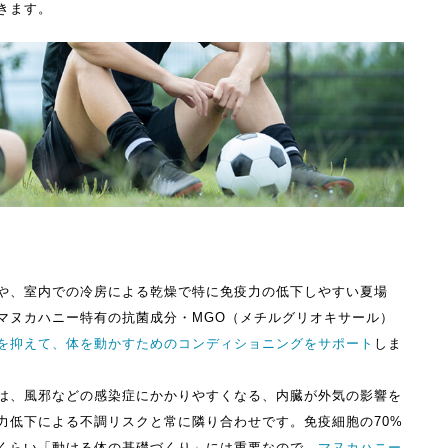
きます。
や、室内での冷房による乾燥で特に免疫力の低下しやすい夏場
マヌカハニー特有の抗菌成分・MGO（メチルグリオキサール）
を抑えて、体を動かすためのコンディショニングをサポート
しま
は、風邪などの感染症にかかりやすくなる、内臓が外気の影響を
力低下による不調リスクと常に隣り合わせです。免疫細胞の70%
くらい「動ける体の基礎づくり」には重要なので、
マヌカハニー