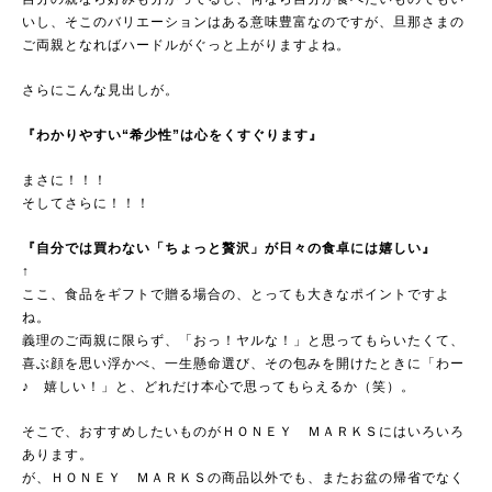
いし、そこのバリエーションはある意味豊富なのですが、旦那さまの
ご両親となればハードルがぐっと上がりますよね。
さらにこんな見出しが。
『わかりやすい“希少性”は心をくすぐります』
まさに！！！
そしてさらに！！！
『自分では買わない「ちょっと贅沢」が日々の食卓には嬉しい』
↑
ここ、食品をギフトで贈る場合の、とっても大きなポイントですよ
ね。
義理のご両親に限らず、「おっ！ヤルな！」と思ってもらいたくて、
喜ぶ顔を思い浮かべ、一生懸命選び、その包みを開けたときに「わー
♪ 嬉しい！」と、どれだけ本心で思ってもらえるか（笑）。
そこで、おすすめしたいものがＨＯＮＥＹ ＭＡＲＫＳにはいろいろ
あります。
が、ＨＯＮＥＹ ＭＡＲＫＳの商品以外でも、またお盆の帰省でなく