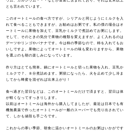
ウム、カルシウム・・・などが豊富に含まれており、それは玄米以上
とも言われています。
このオートミールの食べ方ですが、シリアルと同じようにミルクを入
れて食べることもできますが、お勧めはお粥です。私の僕の場合はオ
ートミールに果物を加えて、豆乳かミルクで煮詰めてお粥にします。
そして、そのときの気分で果物の種類を変えますが、よく入れるのは
デーツやリンゴやバナナです。今は柿の季節なので、柿を入れてもお
いしですよ。果物によってオートミールの味も変わりますから、果物
を選ぶのも朝の楽しみになっています。
作り方はとても簡単。鍋にオートミールと切った果物を入れ、豆乳か
ミルクで７、８分煮詰めます。粥状になったら、火を止めて少し冷ま
してから蜂蜜を混ぜれば出来上がり！
食べ過ぎた翌日などは、このオートミールだけで済ますと、翌日は体
が軽くなってすっきりします。
以前はオートミールは海外から購入してましたが、最近は日本でも有
機無農薬で作ったオートミールが一般のスーパーでも売り出されてい
て、しかも値段も手ごろです。
これからの寒い季節、朝食に温かいオートミールのお粥はいかがです