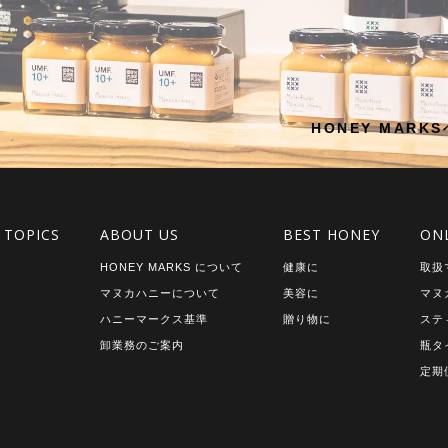
HONEY MAR
 TOPICS
ABOUT US
BEST HONEY
ON
HONEY MARKS について
健康に
取扱
マヌカハニーについて
美容に
マヌ
ハニーマークス基準
贈り物に
ステ
卸業務のご案内
瓶タ
定期