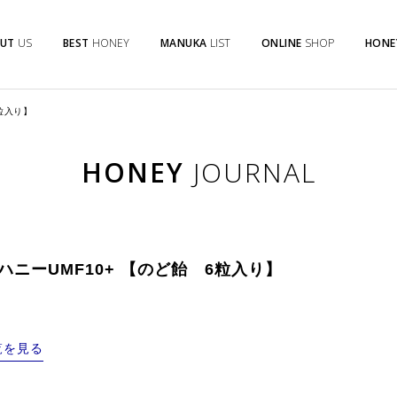
UT
US
BEST
HONEY
MANUKA
LIST
ONLINE
SHOP
HONE
粒入り】
HONEY
JOURNAL
ニーUMF10+ 【のど飴 6粒入り】
覧を見る