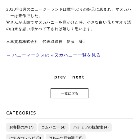
2020年1月のニュージーランドは数年ぶりの好天に恵まれ、マヌカハ
ニーは豊作でした。
皆さんが店頭でマヌカハニーを見かけた時、小さな白い花とマオリ語
の由来を思い浮かべて下されば嬉しく思います。
三幸貿易株式会社 代表取締役 伊藤 謙』
→ ハニーマークスのマヌカハニー一覧を見る
prev
next
一覧に戻る
CATEGORIES
お客様の声 (7)
コムハニー (4)
ハチミツの抗菌性 (4)
はちみつレシピ (9)
はちみつ豆知識 (18)