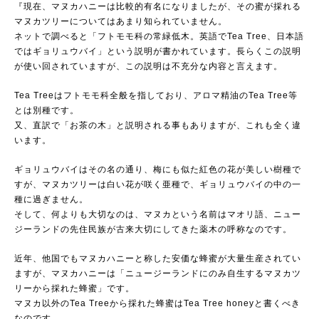
『現在、マヌカハニーは比較的有名になりましたが、その蜜が採れる
マヌカツリーについてはあまり知られていません。
ネットで調べると「フトモモ科の常緑低木。英語でTea Tree、日本語
ではギョリュウバイ」という説明が書かれています。長らくこの説明
が使い回されていますが、この説明は不充分な内容と言えます。
Tea Treeはフトモモ科全般を指しており、アロマ精油のTea Tree等
とは別種です。
又、直訳で「お茶の木」と説明される事もありますが、これも全く違
います。
ギョリュウバイはその名の通り、梅にも似た紅色の花が美しい樹種で
すが、マヌカツリーは白い花が咲く亜種で、ギョリュウバイの中の一
種に過ぎません。
そして、何よりも大切なのは、マヌカという名前はマオリ語、ニュー
ジーランドの先住民族が古来大切にしてきた薬木の呼称なのです。
近年、他国でもマヌカハニーと称した安価な蜂蜜が大量生産されてい
ますが、マヌカハニーは「ニュージーランドにのみ自生するマヌカツ
リーから採れた蜂蜜」です。
マヌカ以外のTea Treeから採れた蜂蜜はTea Tree honeyと書くべき
なのです。