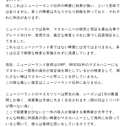
但しこれはニュージーランド以外の蜂蜜に効果が無い、という意味で
はありません。多くの蜂蜜は大なり小なり効能を持っており、それぞ
れに利点があります。
ニュージーランドでは長年、マヌカハニーの研究と実証を重ねる事で
グレード分けや、使用方法、厳正な検査とそれに基づく品質保証をし
てきました。
これらはニュージーランド産ではない蜂蜜には当てはまりません。多
くは公正で精密な検査も実施されずに流通しています。
現在、ニュージーランド政府はUMF、MGO以外のマヌカハニーにも
マヌカハニー固有の成分が規定値を満たしているかの検査をして、満
たさない物はマヌカハニーと呼ぶことを許していません。
この様な厳しい規定はニュージーランド以外にありません。
ニュージーランドのマヌカツリーは野生の為、シーズンは1月の数週
間しか無く、採蜜量は天候に大きく左右されます（雨の日はミツバチ
が飛べない為）。
ここで採蜜量が少ないと一年の収入が激減する養蜂家が大半です。
そんな時期に外国産の安い蜂蜜がマヌカハニーとして海外に出回って
いると聞いて、彼らは複雑な思いをしているそうです。